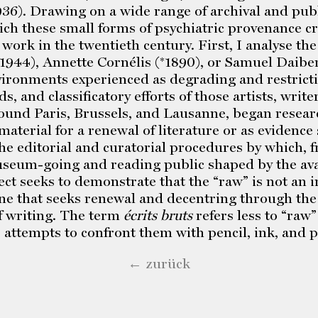
936). Drawing on a wide range of archival and pub
ch these small forms of psychiatric provenance c
 work in the twentieth century. First, I analyse th
1944), Annette Cornélis (*1890), or Samuel Daibe
ironments experienced as degrading and restrictiv
 and classificatory efforts of those artists, write
und Paris, Brussels, and Lausanne, began researc
material for a renewal of literature or as evidence
the editorial and curatorial procedures by which,
useum-going and reading public shaped by the av
ct seeks to demonstrate that the “raw” is not an in
one that seeks renewal and decentring through the
f writing. The term
écrits bruts
refers less to “raw”
to attempts to confront them with pencil, ink, and 
← zurück