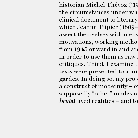
historian Michel Thévoz (*1
the circumstances under whi
clinical document to literary
which Jeanne Tripier (1869–
assert themselves within env
motivations, working methods,
from 1945 onward in and aro
in order to use them as raw 
critiques. Third, I examine 
texts were presented to a m
gardes. In doing so, my proje
a construct of modernity – 
supposedly “other” modes o
brut
al lived realities – and 