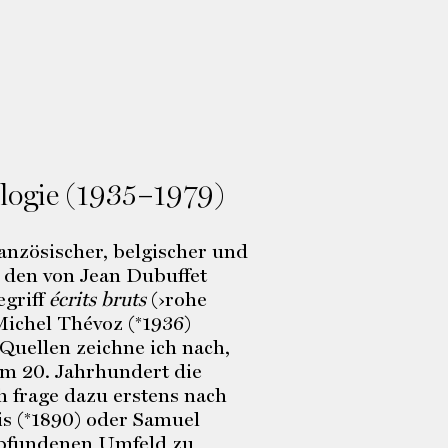
logie (1935–1979)
anzösischer, belgischer und
n den von Jean Dubuffet
egriff
écrits bruts
(›rohe
Michel Thévoz (*1936)
 Quellen zeichne ich nach,
m 20. Jahrhundert die
 frage dazu erstens nach
is (*1890) oder Samuel
mpfundenen Umfeld zu