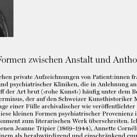
 Formen zwischen Anstalt und Antho
hen private Aufzeichnungen von Patient:innen fr
und psychiatrischer Kliniken, die in Anlehnung a
ff der Art brut (›rohe Kunst‹) häufig unter dem B
 Terminus, der auf den Schweizer Kunsthistoriker 
e einer Fülle archivalischer wie veröffentlichter
ese kleinen Formen psychiatrischer Provenienz i
kument zum literarischen Werk überschreiten. Ich
denen Jeanne Tripier (1869–1944), Annette Cornél
n einem als herabwürdigend und einschränkend e