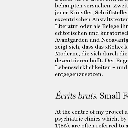
behaupten versuchen. Zweit
jener Künstler, Schriftstell
exzentrischen Anstaltstexte
Literatur oder als Belege ih
editorischen und kuratorisc
Avantgarden und Neoavantg
zeigt sich, dass das ›Rohe‹ 
Moderne, die sich durch di
dezentrieren hofft. Der Begr
Lebenswirklichkeiten – und 
entgegenzusetzen.
Écrits bruts
. Small 
At the centre of my project 
psychiatric clinics which, b
1985), are often referred to 