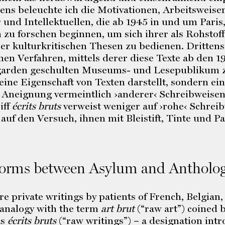
ens beleuchte ich die Motivationen, Arbeitswei
er und Intellektuellen, die ab 1945 in und um Par
n zu forschen beginnen, um sich ihrer als Rohstof
rer kulturkritischen Thesen zu bedienen. Drittens
hen Verfahren, mittels derer diese Texte ab den 
arden geschulten Museums- und Lesepublikum z
keine Eigenschaft von Texten darstellt, sondern e
e Aneignung vermeintlich ›anderer‹ Schreibweise
iff
écrits bruts
verweist weniger auf ›rohe‹ Schreib
auf den Versuch, ihnen mit Bleistift, Tinte und P
Forms between Asylum and Antholo
are private writings by patients of French, Belgia
y analogy with the term
art brut
(“raw art”) coined 
as
écrits bruts
(“raw writings”) – a designation intr