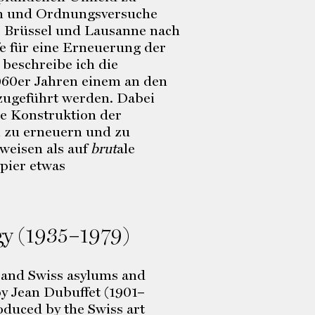
sen und Ordnungsversuche
is, Brüssel und Lausanne nach
fe für eine Erneuerung der
 beschreibe ich die
1960er Jahren einem an den
ugeführt werden. Dabei
ine Konstruktion der
n zu erneuern und zu
weisen als auf
brut
ale
apier etwas
gy (1935–1979)
n, and Swiss asylums and
by Jean Dubuffet (1901–
oduced by the Swiss art