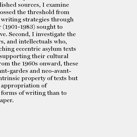
lished sources, I examine
rossed the threshold from
e writing strategies through
r (1901–1983) sought to
e. Second, I investigate the
rs, and intellectuals who,
hing eccentric asylum texts
 supporting their cultural
 from the 1960s onward, these
ant-gardes and neo-avant-
trinsic property of texts but
 appropriation of
 forms of writing than to
paper.