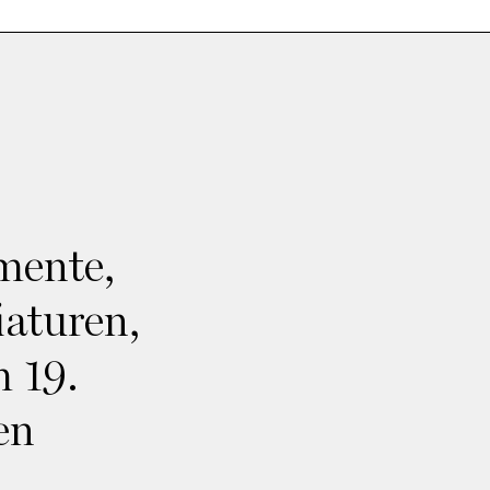
mente,
iaturen,
 19.
en