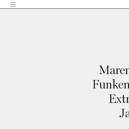
Maren
Funken,
Ext
J