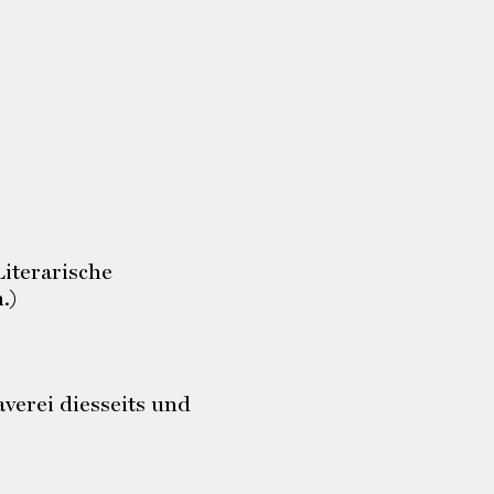
Literarische
.)
averei diesseits und