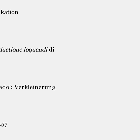
ikation
ductione loquendi
di
ado‘: Verkleinerung
857