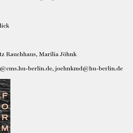
ick
tz Rauchhaus, Marília Jöhnk
@cms.hu-berlin.de, joehnkmd@hu-berlin.de