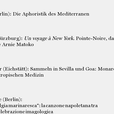
rlin): Die Aphoristik des Mediterranen
Würzburg):
Un voyage à New York
. Pointe-Noire, d
e Arnie Matoko
 (Eichstätt): Sammeln in Sevilla und Goa: Monar
tropischen Medizin
 (Berlin):
lgia marinaresca“: la canzone napoletana tra
celebrazione imagologica