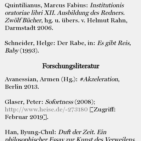
Quintilianus, Marcus Fabius:
Institutionis
oratoriae libri XII. Ausbildung des Redners.
Zwölf Bücher
, hg. u. übers. v. Helmut Rahn,
Darmstadt 2006.
Schneider, Helge: Der Rabe, in:
Es gibt Reis,
Baby
(1993).
Forschungsliteratur
Avanessian, Armen (Hg.):
#Akzeleration
,
Berlin 2013.
Glaser, Peter:
Sofortness
(2008);
http://www.heise.de/-273180
[Zugriff:
Februar 2019].
Han, Byung-Chul:
Duft der Zeit. Ein
philosophischer Essay zur Kunst des Verweilens
,