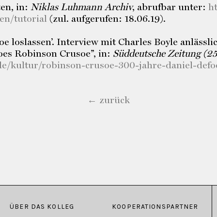
en, in:
Niklas Luhmann Archiv
, abrufbar unter:
h
en/tutorial
(zul. aufgerufen: 18.06.19).
e loslassen’. Interview mit Charles Boyle anlässl
oes Robinson Crusoe”, in:
Süddeutsche Zeitung (25
e/kultur/robinson-crusoe-300-jahre-daniel-defo
← zurück
ÜBER DAS KOLLEG
KOOPERATIONSPARTNER