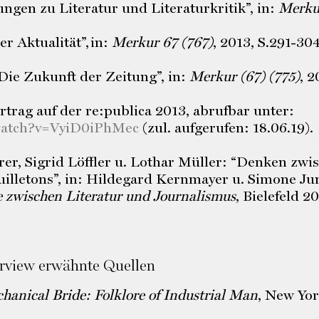
ngen zu Literatur und Literaturkritik”, in:
Merku
r Aktualität”, in:
Merkur 67 (767)
, 2013, S.291-304
Die Zukunft der Zeitung”, in:
Merkur (67) (775)
, 2
rtrag auf der re:publica 2013, abrufbar unter:
watch?v=VyiD0iPhMec
(zul. aufgerufen: 18.06.19).
r, Sigrid Löffler u. Lothar Müller: “Denken zwi
illetons”, in: Hildegard Kernmayer u. Simone Ju
le zwischen Literatur und Journalismus
, Bielefeld 2
erview erwähnte Quellen
hanical Bride: Folklore of Industrial Man
, New Yor