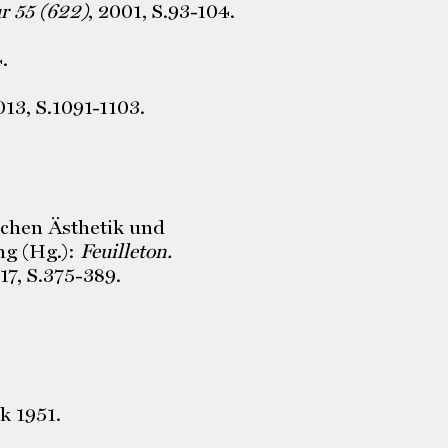
r 55 (622)
, 2001, S.93-104.
.
013, S.1091-1103.
schen Ästhetik und
ng (Hg.):
Feuilleton.
017, S.375-389.
k 1951.