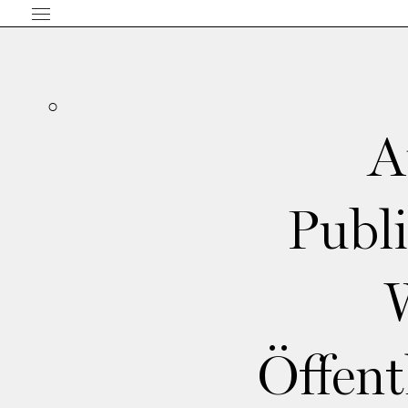
A
Publ
Öffent