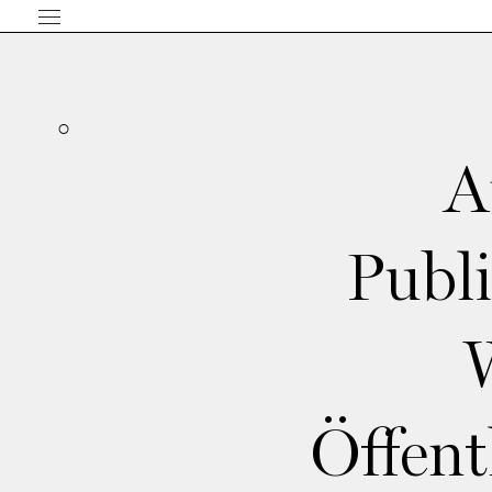
A
Publ
Öffent