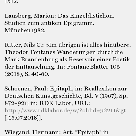
1312.
Lausberg, Marion: Das Einzeldistichon.
Studien zum antiken Epigramm.
München 1982.
Ritter, Nils C.: »Im übrigen ist alles hinüber«.
Theodor Fontanes Wanderungen durch die
Mark Brandenburg als Reservoir einer Poetik
der Enttäuschung. In: Fontane Blätter 105
(2018), S. 40-60.
Schoenen, Paul: Epitaph, in: Reallexikon zur
Deutschen Kunstgeschichte, Bd. V (1967), Sp.
872–921; in: RDK Labor, URL:
http://www.rdklabor.de/w/?oldid=93211&gt
[15.07.2018].
Wiegand, Hermann: Art. “Epitaph“ in